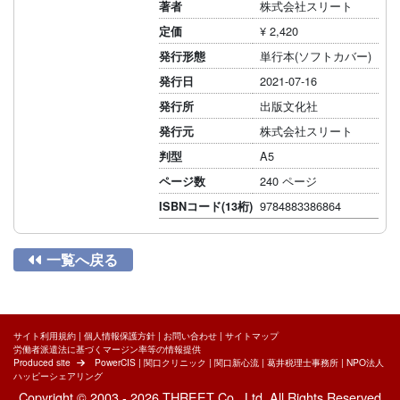
株式会社スリート
著者
¥ 2,420
定価
単行本(ソフトカバー)
発行形態
2021-07-16
発行日
出版文化社
発行所
株式会社スリート
発行元
A5
判型
240 ページ
ページ数
9784883386864
ISBNコード(13桁)

一覧へ戻る
サイト利用規約
|
個人情報保護方針
|
お問い合わせ
|
サイトマップ
労働者派遣法に基づくマージン率等の情報提供
Produced site
PowerCIS
|
関口クリニック
|
関口新心流
|
葛井税理士事務所
|
NPO法人
ハッピーシェアリング
Copyright © 2003 - 2026 THREET Co., Ltd. All Rights Reserved