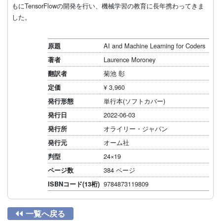
もにTensorFlowの開発を行い、機械学習の教育に長年携わってきま
した。
AI and Machine Learning for Coders
原題
Laurence Moroney
著者
菊池 彰
翻訳者
¥ 3,960
定価
単行本(ソフトカバー)
発行形態
2022-06-03
発行日
オライリー・ジャパン
発行所
オーム社
発行元
24×19
判型
384 ページ
ページ数
9784873119809
ISBNコード(13桁)

一覧へ戻る