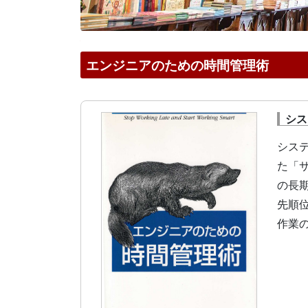
エンジニアのための時間管理術
シス
シス
た「
の長
先順
作業