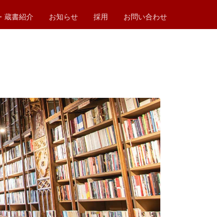
・蔵書紹介
お知らせ
採用
お問い合わせ
ム
ム
テム
システム
紹介
ートブックス
01 電力のキホンの本
02 プログラマーへのキホンの道
03 左手でお尻拭けますか？
4 電力のキホン 第2版
2026年
2025年
2024年
2023年
2022年
2021年
2020年
2019年
2018年
2017年
2016年
2015年
2014年
2013年
2012年
2011年
2010年
2009年
2008年
2007年
2006年