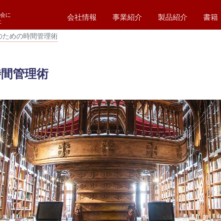
会に
会社情報
事業紹介
製品紹介
書籍
社
のための時間管理術
代表挨拶
会社概要
会社理念
経営方針
福利厚生
SDGs
アクセスマップ
WEBシステム開発
業務システム開発
パッケージ
システム保守・運用
ホームページ作成
ハードウエア販売
コンサルティング
制御システム開発
ホスティング
Simplan (シンプラン)
ZigBee (ジグビー)
新電力CISシステ
ホテル予約システ
施設管理予約シス
ファイル授受管理
職業紹介システム
蔵書
スリ
T0
T0
T0
T00
間管理術