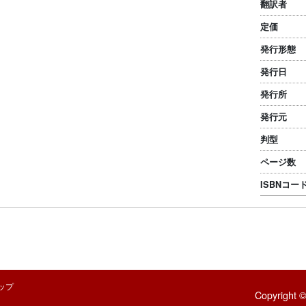
翻訳者
定価
発行形態
発行日
発行所
発行元
判型
ページ数
ISBNコード
ップ
Copyright ©