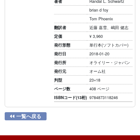
Randal L. Schwartz
著者
brian d foy
Tom Phoenix
近藤 嘉雪、嶋田 健志
翻訳者
¥ 3,960
定価
単行本(ソフトカバー)
発行形態
2018-01-20
発行日
オライリー・ジャパン
発行所
オーム社
発行元
23×18
判型
408 ページ
ページ数
9784873118246
ISBNコード(13桁)

一覧へ戻る