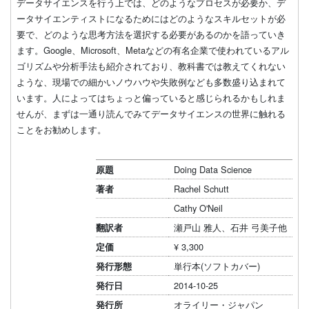
データサイエンスを行う上では、どのようなプロセスが必要か、デ
ータサイエンティストになるためにはどのようなスキルセットが必
要で、どのような思考方法を選択する必要があるのかを語っていき
ます。Google、Microsoft、Metaなどの有名企業で使われているアル
ゴリズムや分析手法も紹介されており、教科書では教えてくれない
ような、現場での細かいノウハウや失敗例なども多数盛り込まれて
います。人によってはちょっと偏っていると感じられるかもしれま
せんが、まずは一通り読んでみてデータサイエンスの世界に触れる
ことをお勧めします。
Doing Data Science
原題
Rachel Schutt
著者
Cathy O'Neil
瀬戸山 雅人、石井 弓美子他
翻訳者
¥ 3,300
定価
単行本(ソフトカバー)
発行形態
2014-10-25
発行日
オライリー・ジャパン
発行所