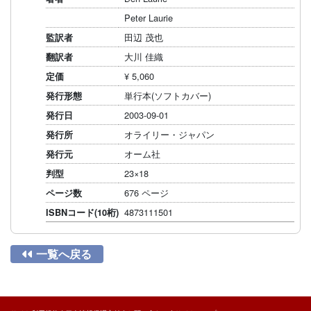
Peter Laurie
田辺 茂也
監訳者
大川 佳織
翻訳者
¥ 5,060
定価
単行本(ソフトカバー)
発行形態
2003-09-01
発行日
オライリー・ジャパン
発行所
オーム社
発行元
23×18
判型
676 ページ
ページ数
4873111501
ISBNコード(10桁)

一覧へ戻る