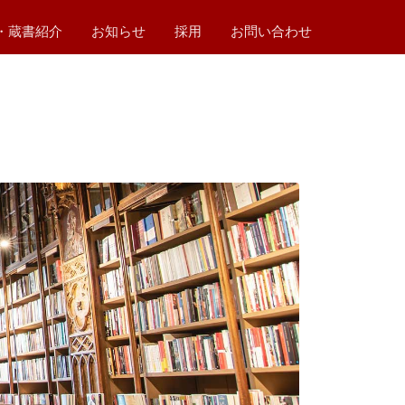
・蔵書紹介
お知らせ
採用
お問い合わせ
ム
ム
テム
システム
紹介
ートブックス
01 電力のキホンの本
02 プログラマーへのキホンの道
03 左手でお尻拭けますか？
4 電力のキホン 第2版
2026年
2025年
2024年
2023年
2022年
2021年
2020年
2019年
2018年
2017年
2016年
2015年
2014年
2013年
2012年
2011年
2010年
2009年
2008年
2007年
2006年