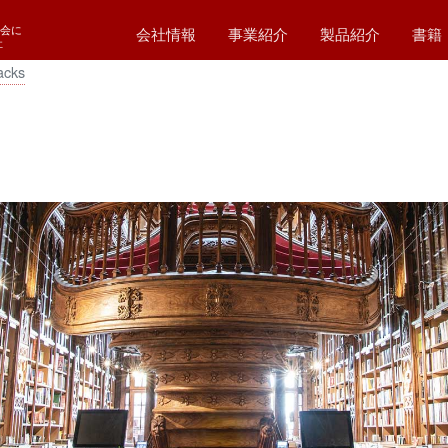
会に
会社情報
事業紹介
製品紹介
書籍
社
acks
代表挨拶
会社概要
会社理念
経営方針
福利厚生
SDGs
アクセスマップ
WEBシステム開発
業務システム開発
パッケージ
システム保守・運用
ホームページ作成
ハードウエア販売
コンサルティング
制御システム開発
ホスティング
Simplan (シンプラン)
ZigBee (ジグビー)
新電力CISシステ
ホテル予約システ
施設管理予約シス
ファイル授受管理
職業紹介システム
蔵書
スリ
T0
T0
T0
T00