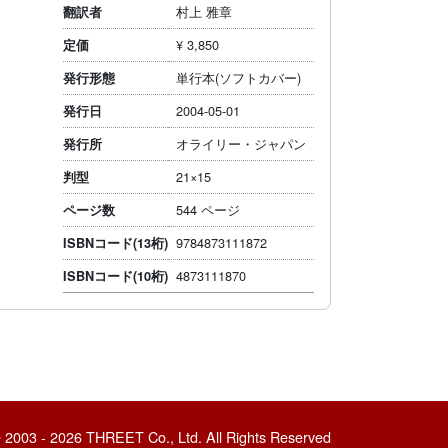
村上 雅章
翻訳者
¥ 3,850
定価
単行本(ソフトカバー)
発行形態
2004-05-01
発行日
オライリー・ジャパン
発行所
21×15
判型
544 ページ
ページ数
9784873111872
ISBNコード(13桁)
4873111870
ISBNコード(10桁)
 2003 - 2026 THREET Co., Ltd. All Rights Reserved