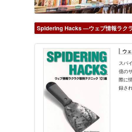
Spidering Hacks ―ウェブ情報
ウェ
スパ
億の
際に
録さ