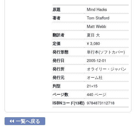
Mind Hacks
原題
Tom Stafford
著者
Matt Webb
夏目 大
翻訳者
¥ 3,080
定価
単行本(ソフトカバー)
発行形態
2005-12-01
発行日
オライリー・ジャパン
発行所
オーム社
発行元
21×15
判型
440 ページ
ページ数
9784873112718
ISBNコード(13桁)

一覧へ戻る