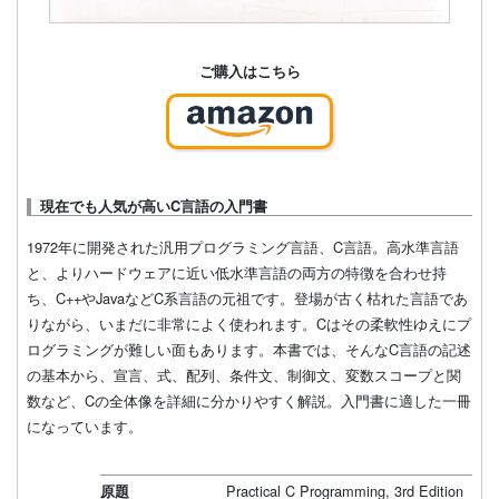
ご購入はこちら
現在でも人気が高いC言語の入門書
1972年に開発された汎用プログラミング言語、C言語。高水準言語
と、よりハードウェアに近い低水準言語の両方の特徴を合わせ持
ち、C++やJavaなどC系言語の元祖です。登場が古く枯れた言語であ
りながら、いまだに非常によく使われます。Cはその柔軟性ゆえにプ
ログラミングが難しい面もあります。本書では、そんなC言語の記述
の基本から、宣言、式、配列、条件文、制御文、変数スコープと関
数など、Cの全体像を詳細に分かりやすく解説。入門書に適した一冊
になっています。
Practical C Programming, 3rd Edition
原題