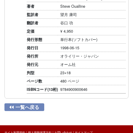
Steve Oualline
著者
望月 康司
監訳者
谷口 功
翻訳者
¥ 4,950
定価
単行本(ソフトカバー)
発行形態
1998-06-15
発行日
オライリー・ジャパン
発行所
オーム社
発行元
23×18
判型
480 ページ
ページ数
9784900900646
ISBNコード(13桁)

一覧へ戻る
サイト利用規約
|
個人情報保護方針
|
お問い合わせ
|
サイトマップ