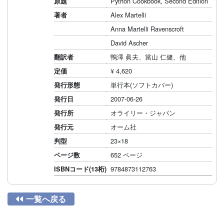
Python Cookbook, Second Edition
原題
Alex Martelli
著者
Anna Martelli Ravenscroft
David Ascher
鴨澤 眞夫、當山 仁健、他
翻訳者
¥ 4,620
定価
単行本(ソフトカバー)
発行形態
2007-06-26
発行日
オライリー・ジャパン
発行所
オーム社
発行元
23×18
判型
652 ページ
ページ数
9784873112763
ISBNコード(13桁)

一覧へ戻る