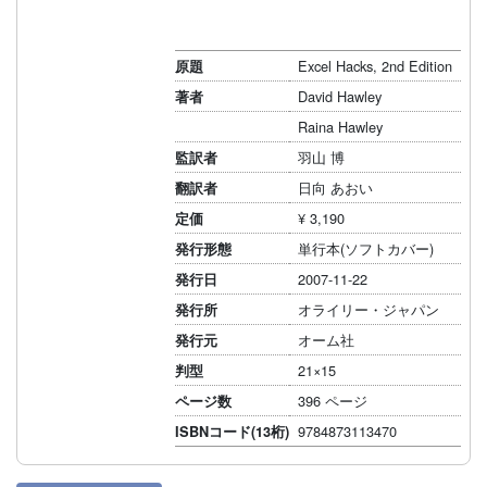
Excel Hacks, 2nd Edition
原題
David Hawley
著者
Raina Hawley
羽山 博
監訳者
日向 あおい
翻訳者
¥ 3,190
定価
単行本(ソフトカバー)
発行形態
2007-11-22
発行日
オライリー・ジャパン
発行所
オーム社
発行元
21×15
判型
396 ページ
ページ数
9784873113470
ISBNコード(13桁)