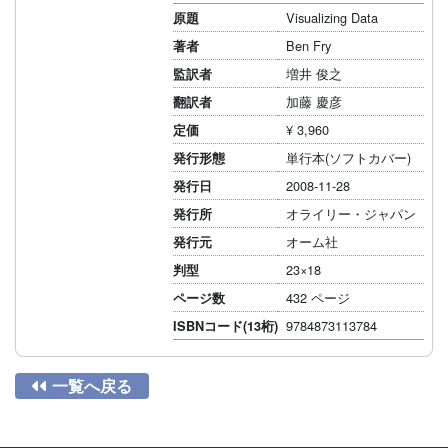
Visualizing Data
原題
Ben Fry
著者
増井 俊之
監訳者
加藤 慶彦
翻訳者
¥ 3,960
定価
単行本(ソフトカバー)
発行形態
2008-11-28
発行日
オライリー・ジャパン
発行所
オーム社
発行元
23×18
判型
432 ページ
ページ数
9784873113784
ISBNコード(13桁)

一覧へ戻る