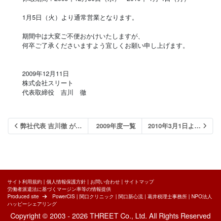
1月5日（火）より通常営業となります。
期間中は大変ご不便おかけいたしますが、
何卒ご了承くださいますよう宜しくお願い申し上げます。
2009年12月11日
株式会社スリート
代表取締役 吉川 徹
弊社代表 吉川徹 が…
2009年度一覧
2010年3月1日よ…
サイト利用規約
|
個人情報保護方針
|
お問い合わせ
|
サイトマップ
労働者派遣法に基づくマージン率等の情報提供
Produced site
PowerCIS
|
関口クリニック
|
関口新心流
|
葛井税理士事務所
|
NPO法人
ハッピーシェアリング
Copyright © 2003 - 2026 THREET Co., Ltd. All Rights Reserved