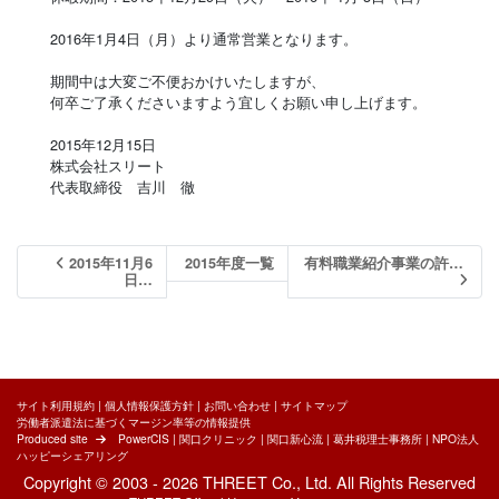
2016年1月4日（月）より通常営業となります。
期間中は大変ご不便おかけいたしますが、
何卒ご了承くださいますよう宜しくお願い申し上げます。
2015年12月15日
株式会社スリート
代表取締役 吉川 徹
2015年11月6
2015年度一覧
有料職業紹介事業の許…
日…
サイト利用規約
|
個人情報保護方針
|
お問い合わせ
|
サイトマップ
労働者派遣法に基づくマージン率等の情報提供
Produced site
PowerCIS
|
関口クリニック
|
関口新心流
|
葛井税理士事務所
|
NPO法人
ハッピーシェアリング
Copyright © 2003 - 2026 THREET Co., Ltd. All Rights Reserved