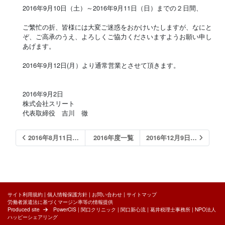
2016年9月10日（土）～2016年9月11日（日）までの２日間、
ご繁忙の折、皆様には大変ご迷惑をおかけいたしますが、なにと
ぞ、ご高承のうえ、よろしくご協力くださいますようお願い申し
あげます。
2016年9月12日(月）より通常営業とさせて頂きます。
2016年9月2日
株式会社スリート
代表取締役 吉川 徹
2016年8月11日…
2016年度一覧
2016年12月9日…
サイト利用規約
|
個人情報保護方針
|
お問い合わせ
|
サイトマップ
労働者派遣法に基づくマージン率等の情報提供
Produced site
PowerCIS
|
関口クリニック
|
関口新心流
|
葛井税理士事務所
|
NPO法人
ハッピーシェアリング