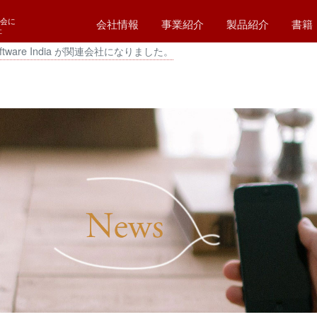
会に
会社情報
事業紹介
製品紹介
書籍
社
oftware India が関連会社になりました。
代表挨拶
会社概要
会社理念
経営方針
福利厚生
SDGs
アクセスマップ
WEBシステム開発
業務システム開発
パッケージ
システム保守・運用
ホームページ作成
ハードウエア販売
コンサルティング
制御システム開発
ホスティング
Simplan (シンプラン)
ZigBee (ジグビー)
新電力CISシステ
ホテル予約システ
施設管理予約シス
ファイル授受管理
職業紹介システム
蔵書
スリ
T0
T0
T0
T00