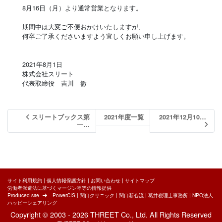
8月16日（月）より通常営業となります。
期間中は大変ご不便おかけいたしますが、
何卒ご了承くださいますよう宜しくお願い申し上げます。
2021年8月1日
株式会社スリート
代表取締役 吉川 徹
スリートブックス第
2021年度一覧
2021年12月10…
一…
サイト利用規約
|
個人情報保護方針
|
お問い合わせ
|
サイトマップ
労働者派遣法に基づくマージン率等の情報提供
Produced site
PowerCIS
|
関口クリニック
|
関口新心流
|
葛井税理士事務所
|
NPO法人
ハッピーシェアリング
Copyright © 2003 - 2026 THREET Co., Ltd. All Rights Reserved