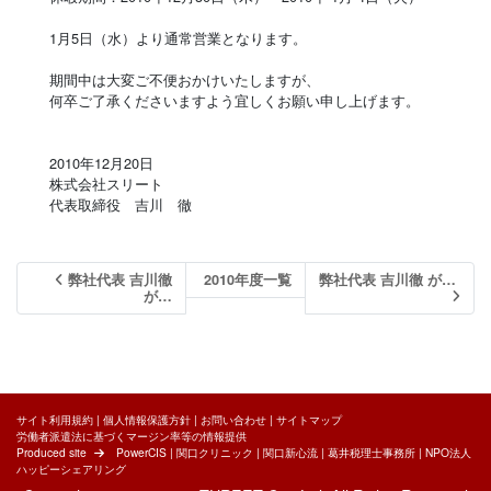
1月5日（水）より通常営業となります。
期間中は大変ご不便おかけいたしますが、
何卒ご了承くださいますよう宜しくお願い申し上げます。
2010年12月20日
株式会社スリート
代表取締役 吉川 徹
弊社代表 吉川徹
2010年度一覧
弊社代表 吉川徹 が…
が…
サイト利用規約
|
個人情報保護方針
|
お問い合わせ
|
サイトマップ
労働者派遣法に基づくマージン率等の情報提供
Produced site
PowerCIS
|
関口クリニック
|
関口新心流
|
葛井税理士事務所
|
NPO法人
ハッピーシェアリング